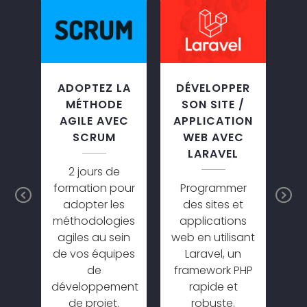
ON
ADOPTEZ LA
DÉVELOPPER
A
GE
MÉTHODE
SON SITE /
AM
AGILE AVEC
APPLICATION
NNELLE
SCRUM
WEB AVEC
LARAVEL
tre
2 jours de
D
formation pour
Programmer
co
Previous
N
lle
adopter les
des sites et
a
 de
méthodologies
applications
m
s et
agiles au sein
web en utilisant
c
de vos équipes
Laravel, un
m
la
de
framework PHP
d
développement
rapide et
nt
de projet.
robuste.