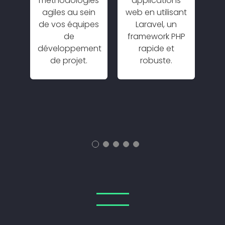
 de
méthodologies
applications
m
s et
agiles au sein
web en utilisant
c
de vos équipes
Laravel, un
m
la
de
framework PHP
d
développement
rapide et
nt
de projet.
robuste.
s.