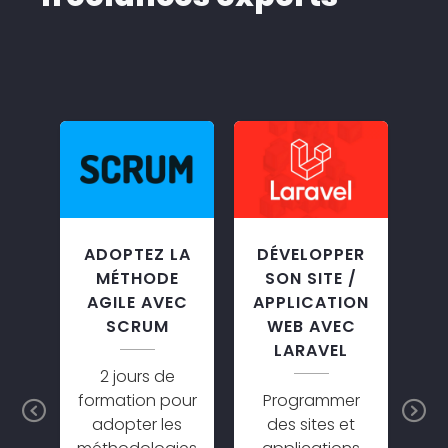
ON
ADOPTEZ LA
DÉVELOPPER
A
GE
MÉTHODE
SON SITE /
AM
AGILE AVEC
APPLICATION
NNELLE
SCRUM
WEB AVEC
LARAVEL
tre
2 jours de
D
formation pour
Programmer
co
Previous
N
lle
adopter les
des sites et
a