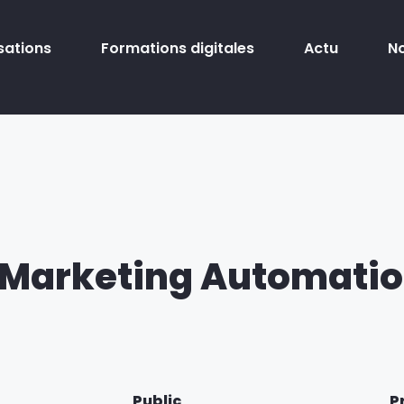
sations
Formations digitales
Actu
N
 Marketing Automati
Public
P