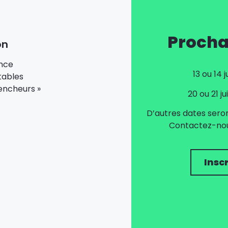
Procha
on
ance
13 ou 14 
tables
lencheurs »
20 ou 21 j
D’autres dates sero
Contactez-nous
Insc