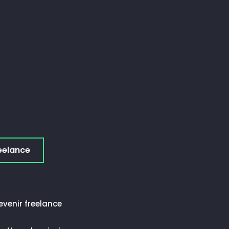
eelance
evenir freelance