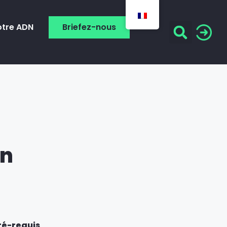
otre ADN
Briefez-nous
on
ré-requis