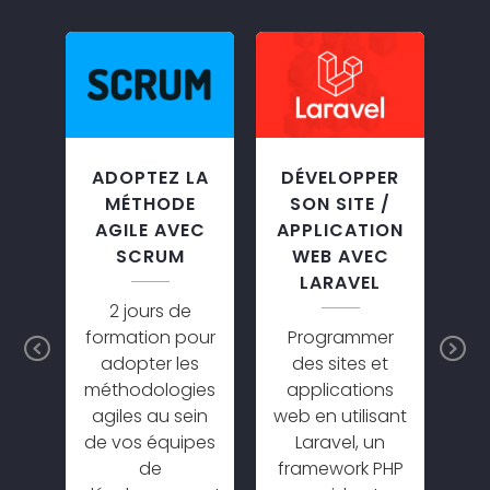
ON
ADOPTEZ LA
DÉVELOPPER
A
GE
MÉTHODE
SON SITE /
AM
AGILE AVEC
APPLICATION
NNELLE
SCRUM
WEB AVEC
LARAVEL
tre
2 jours de
D
formation pour
Programmer
co
Previous
N
lle
adopter les
des sites et
a
 de
méthodologies
applications
m
s et
agiles au sein
web en utilisant
c
de vos équipes
Laravel, un
m
la
de
framework PHP
d