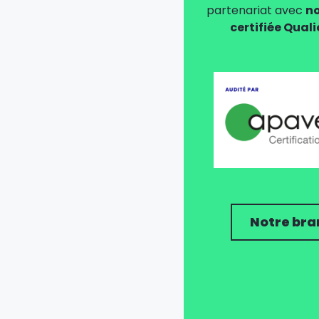
partenariat avec
no
certifiée Qual
Notre bra