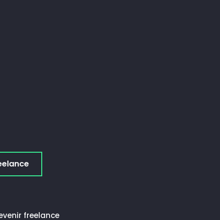
eelance
evenir freelance