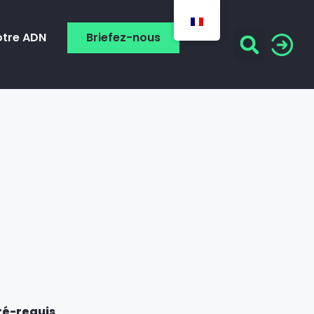
otre ADN
Briefez-nous
ré-requis