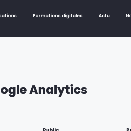
sations
Formations digitales
Actu
N
ogle Analytics
Public
P