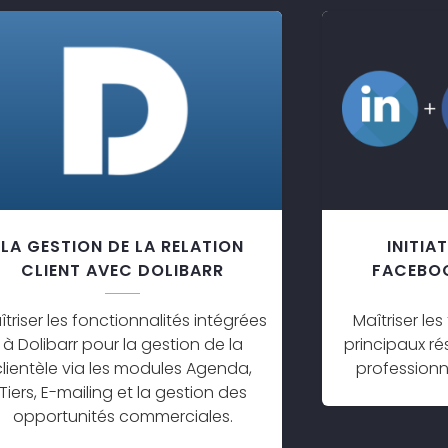
LA GESTION DE LA RELATION
INITIA
CLIENT AVEC DOLIBARR
FACEBO
îtriser les fonctionnalités intégrées
Maîtriser l
à Dolibarr pour la gestion de la
principaux ré
clientèle via les modules Agenda,
professionne
Tiers, E-mailing et la gestion des
opportunités commerciales.