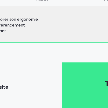
liorer son ergonomie.
référencement.
ant.
site