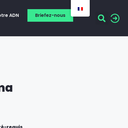
otre ADN
Briefez-nous
ma
ré-requis