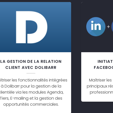
LA GESTION DE LA RELATION
INITIA
CLIENT AVEC DOLIBARR
FACEBO
îtriser les fonctionnalités intégrées
Maîtriser l
à Dolibarr pour la gestion de la
principaux ré
clientèle via les modules Agenda,
professionne
Tiers, E-mailing et la gestion des
opportunités commerciales.