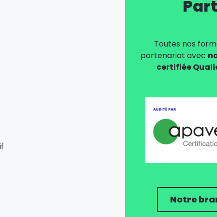
Part
Toutes nos forma
partenariat avec
no
certifiée Qual
f
Notre bra