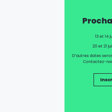
Procha
13 et 14 
20 et 21 j
D’autres dates sero
Contactez-nous
Insc