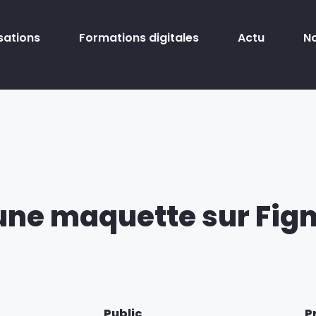
sations
Formations digitales
Actu
N
une maquette sur Fig
Public
P