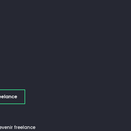
eelance
evenir freelance