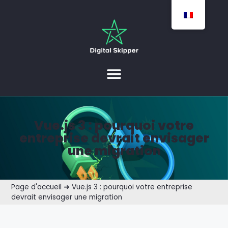
Vue.js 3 : pourquoi votre
entreprise devrait envisager
une migration
Page d'accueil
➜
Vue.js 3 : pourquoi votre entreprise
devrait envisager une migration