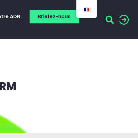
otre ADN
Briefez-nous
CRM