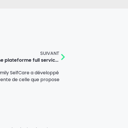
SUIVANT
Accompagnement développement d’une plateforme full service – Luxe/Enchères
Family SelfCare a développé
érente de celle que propose